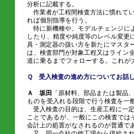
分析に記載する。
作業者が工程間検査方法に慣れてい
れば個別指導を行う。
特に新機種や、モデルチェンジによ
したり、精度や純度等のレベル変更
具・測定器の扱い方を新たにマスタ
は、検査部門が対象工程又はライン
道に乗るまでフォローする。これが
Ｑ 受入検査の進め方についてお話
Ａ 坂田
「原材料、部品または製品
ものを受入れる段階で行う検査を一
受入検査の目的は、生産工程に一定
ことであるが、一般にこの検査では
会計上の処置がなされるのが普通で
又、同一会社の他工場から供給され