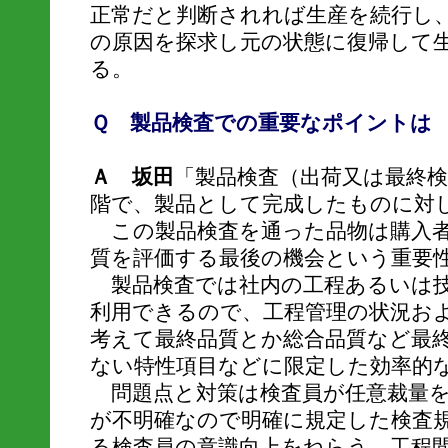
正常だと判断されれば生産を続行し
の原因を探求し元の状態に復帰して
る。
Ｑ 製品検査での重要なポイントは
Ａ 坂田
「製品検査（出荷又は最終
階で、製品として完成したものに対
この製品検査を通った品物は購入者
質を評価する最後の機会という重要
製品検査では社内の工程あるいは技
利用できるので、工程管理の状況お
考えて最終品質とか総合品質など最
ない特性項目などに限定した効率的
問題点と対策は検査員が任意裁量を
が不明確なので明確に規定した検査
る検査員の意識向上をねらう。工程