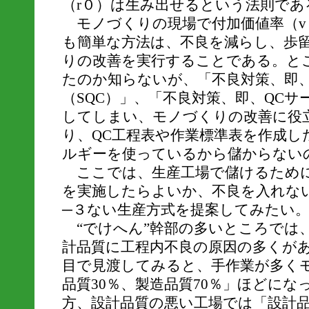
（r０）は生み出せるという法則であ
モノづくりの現場で付加価値率（v
も簡単な方法は、不良を減らし、歩
りの改善を実行することである。と
たのか知らないが、「不良対策、即
（SQC）」、「不良対策、即、QC
してしまい、モノづくりの改善に役
り、QC工程表や作業標準表を作成し
ルギーを使っているから儲からない
ここでは、生産工場で儲けるために
を実施したらよいか、不良を入れな
─３ない生産方式を提案してみたい
“でけへん”幹部の多いところでは
計品質に工程内不良の原因の多くが
目で見渡してみると、手作業が多く
品質30％、製造品質70％」ほどに
方、設計品質の悪い工場では「設計品質