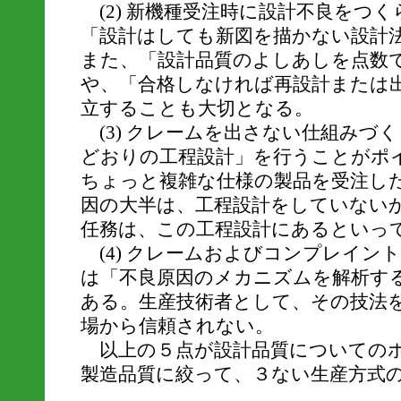
(2) 新機種受注時に設計不良をつ
「設計はしても新図を描かない設計
また、「設計品質のよしあしを点数
や、「合格しなければ再設計または
立することも大切となる。
(3) クレームを出さない仕組みづ
どおりの工程設計」を行うことがポ
ちょっと複雑な仕様の製品を受注し
因の大半は、工程設計をしていない
任務は、この工程設計にあるといっ
(4) クレームおよびコンプレイン
は「不良原因のメカニズムを解析す
ある。生産技術者として、その技法
場から信頼されない。
以上の５点が設計品質についての
製造品質に絞って、３ない生産方式