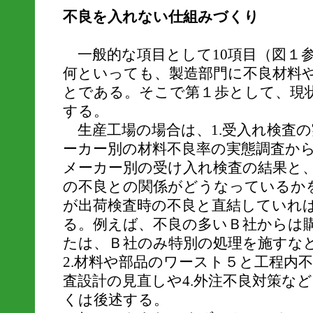
不良を入れない仕組みづくり
一般的な項目として10項目（図１
何といっても、製造部門に不良材料
とである。そこで第１歩として、現
する。
生産工場の場合は、1.受入れ検査
ーカー別の材料不良率の実態調査か
メーカー別の受け入れ検査の結果と
の不良との関係がどうなっているか
が出荷検査時の不良と直結していれ
る。例えば、不良の多いＢ社からは
たは、Ｂ社のみ特別の処理を施すな
2.材料や部品のワースト５と工程内不
査設計の見直しや4.外注不良対策な
くは後述する。