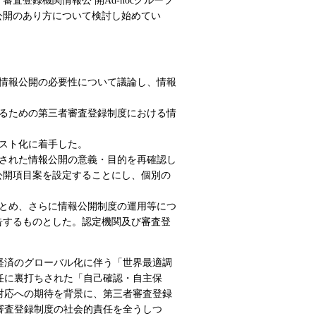
査登録機関情報公 開Ad-hocグループ
公開のあり方について検討し始めてい
された情報公開の必要性について議論し、情報
止するための第三者審査登録制度における情
のリスト化に着手した。
で討議された情報公開の意義・目的を再確認し
公開項目案を設定することにし、個別の
をまとめ、さらに情報公開制度の運用等につ
告するものとした。認定機関及び審査登
「経済のグローバル化に伴う「世界最適調
任に裏打ちされた「自己確認・自主保
対応への期待を背景に、第三者審査登録
審査登録制度の社会的責任を全うしつ