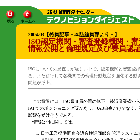
2004.03【特集記事－本誌編集部より－】
ISO認定機関・審査登録機関・
情報公開と倫理規定及び要員認
ISOについての見直しが騒しい中で、認定機関と審査登
る。また併行して各機関での倫理行動規定を強化する動
問題が浮上。
この背景には、ISO審査員の質の低下、経済産業省から
IAFでのポジショニング等があり、JAB自身だけでなく
影響を受けそうである。
情報公開に関しては、
日本工業標準調査会適合性評価部会 管理システム規