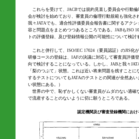
これらを受けて、JACBでは規約見直し委員会や行動
会が検討を始めており、審査員の倫理行動規範も強化さ
我々JATAでも、適合性評価委員会報告書に関するアク
容と問題点をまとめつつあるところである。JABもISO 1
トの評価登録、及び登録情報公開の可能性について検討
これと併行して、ISO/IEC 17024（要員認証）のJI
研修コースの登録は、IAFの決議に対応して審査員評価登録
向で検討することになっている。しかし、JABと我々JA
「梨のつぶて」状態。これは近い将来問題を残すことに
するテストについてもJATAのテストとの関連が全然あ
い状態にある。）
世界の中で、恥ずかしくない審査員がムダのない適確
で流産することのないように切に願うところである。
認定機関及び審査登録機関におけ