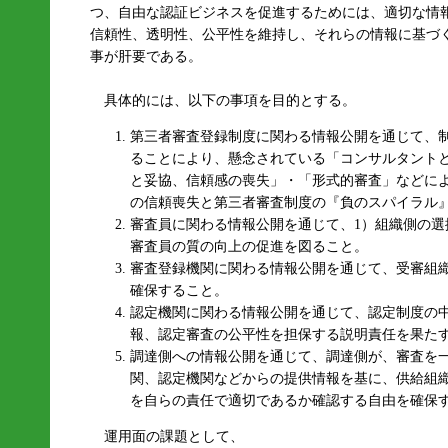
つ、自由な認証ビジネスを促進するためには、適切な情
信頼性、透明性、公平性を維持し、それらの情報に基づ
事が肝要である。
具体的には、以下の事項を目的とする。
第三者審査登録制度に関わる情報公開を通じて、
ることにより、懸念されている「コンサルタント
と妥協、信頼感の喪失」・「形式的審査」などに
の信頼喪失と第三者審査制度の『負のスパイラル
審査員に関わる情報公開を通じて、1）組織側の選
審査員の質の向上の促進を図ること。
審査登録機関に関わる情報公開を通じて、受審組
確保すること。
認定機関に関わる情報公開を通じて、認定制度の
報、認定審査の公平性を担保する説明責任を果た
調達側への情報公開を通じて、調達側が、審査を
関、認定機関などからの提供情報を基に、供給組
を自らの責任で適切であるか確認する自由を確保
運用面の課題として、