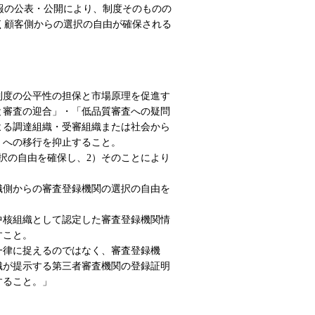
報の公表・公開により、制度そのものの
く顧客側からの選択の自由が確保される
制度の公平性の担保と市場原理を促進す
と審査の迎合」・「低品質審査への疑問
よる調達組織・受審組織または社会から
』への移行を抑止すること。
択の自由を確保し、2）そのことにより
織側からの審査登録機関の選択の自由を
中核組織として認定した審査登録機関情
すこと。
一律に捉えるのではなく、審査登録機
織が提示する第三者審査機関の登録証明
すること。」