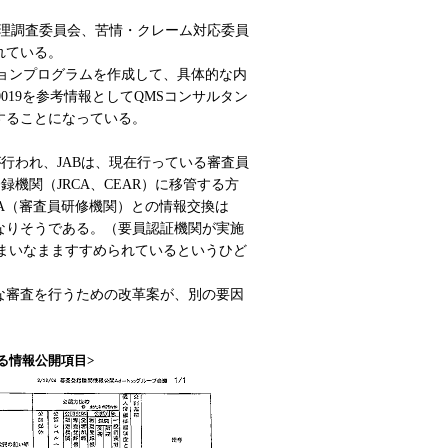
倫理調査委員会、苦情・クレーム対応委員
れている。
ションプログラムを作成して、具体的な内
0019を参考情報としてQMSコンサルタン
することになっている。
S化が行われ、JABは、現在行っている審査員
機関（JRCA、CEAR）に移管する方
TA（審査員研修機関）との情報交換は
なりそうである。（要員認証機関が実施
いまいなまますすめられているというひど
な審査を行うための改革案が、別の要因
る情報公開項目>