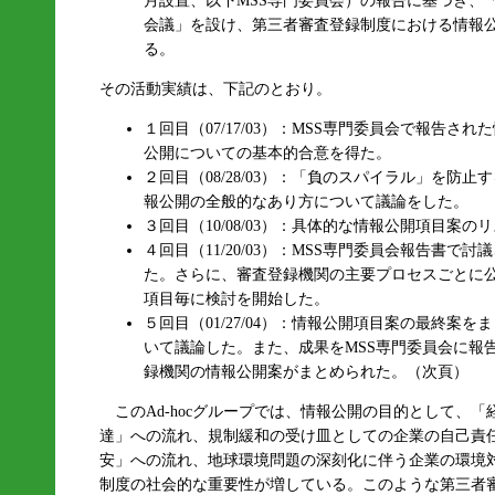
月設置、以下MSS専門委員会）の報告に基づき、「審
会議」を設け、第三者審査登録制度における情報
る。
その活動実績は、下記のとおり。
１回目（07/17/03）：MSS専門委員会で報告
公開についての基本的合意を得た。
２回目（08/28/03）：「負のスパイラル」を防
報公開の全般的なあり方について議論をした。
３回目（10/08/03）：具体的な情報公開項目案
４回目（11/20/03）：MSS専門委員会報告書
た。さらに、審査登録機関の主要プロセスごとに
項目毎に検討を開始した。
５回目（01/27/04）：情報公開項目案の最終案
いて議論した。また、成果をMSS専門委員会に報
録機関の情報公開案がまとめられた。（次頁）
このAd-hocグループでは、情報公開の目的として、
達」への流れ、規制緩和の受け皿としての企業の自己責
安」への流れ、地球環境問題の深刻化に伴う企業の環境
制度の社会的な重要性が増している。このような第三者