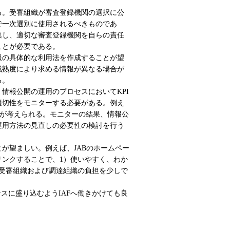
る。受審組織が審査登録機関の選択に公
で一次選別に使用されるべきものであ
集し、適切な審査登録機関を自らの責任
ことが必要である。
報の具体的な利用法を作成することが望
成熟度により求める情報が異なる場合が
る。
情報公開の運用のプロセスにおいてKPI
、定期的にその適切性をモニターする必要がある。例え
とが考えられる。モニターの結果、情報公
運用方法の見直しの必要性の検討を行う
が望ましい。例えば、JABのホームペー
リンクすることで、1）使いやすく、わか
・受審組織および調達組織の負担を少しで
イダンスに盛り込むようIAFへ働きかけても良