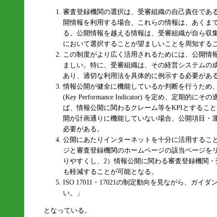
審査登録機関の選択は、受審組織の自己責任であ
開情報を利用する場合、これらの情報は、あくま
る。公開情報を越える情報は、受審組織が自ら収
において選択することが望ましいことを周知する
この制度がより広く活用されるためには、公開情
ましい。特に、受審組織は、その経営システムの
あり、適切な利用法を具体的に例示する必要があ
情報公開が健全に機能しているか判断を行うため、
(Key Performance Indicator) を定め
ば、情報公開に関わるクレーム等をKPIとするこ
開が計画通りに機能していない場合、公開項目・
必要がある。
公開にあたりインターネットを十分に活用すること
ジと審査登録機関のホームページの該当ページを
りやすくし、2）情報公開に関わる審査登録機関
も軽減することが可能となる。
ISO 17011・17021の制定動向を見ながら、ガ
い。」
となっている。