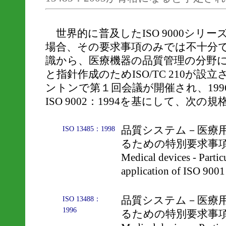
世界的に普及したISO 9000シリ
場合、その要求事項のみでは不十分
識から、医療機器の品質管理の分野
と指針作成のためISO/TC 210が設
ントンで第１回会議が開催され、1996年、
ISO 9002：1994を基にして、次
品質システム－医療用具
ISO 13485：1998
るための特別要求事項 （Qua
Medical devices - Partic
application of ISO 900
品質システム－医療用具
ISO 13488：
1996
るための特別要求事項 （Qua