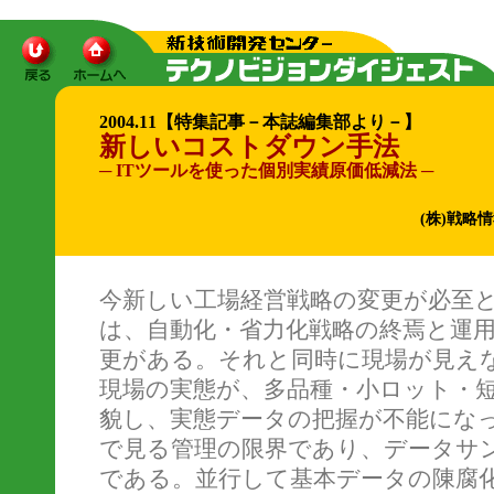
2004.11【特集記事－本誌編集部より－】
新しいコストダウン手法
─ ITツールを使った個別実績原価低減法 ─
(株)戦略
今新しい工場経営戦略の変更が必至
は、自動化・省力化戦略の終焉と運
更がある。それと同時に現場が見え
現場の実態が、多品種・小ロット・
貌し、実態データの把握が不能にな
で見る管理の限界であり、データサ
である。並行して基本データの陳腐化