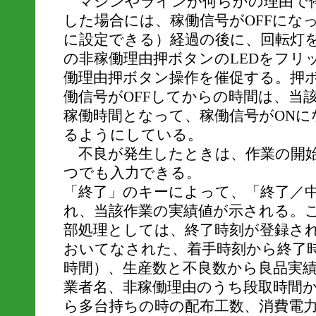
マシンやラインが何らかの理由で
した場合には、稼働信号がOFFにな
に設定できる）経過の後に、回転灯
の非稼働理由押ボタンのLEDをフリ
働理由押ボタン操作を催促する。押
働信号がOFFしてからの時間は、当
稼働時間となって、稼働信号がONに
るようにしている。
不良が発生したときは、作業の開始
つでも入力できる。
「終了」のキーによって、「終了／
れ、当該作業の実績値が示される。こ
部処理としては、終了時刻が登録さ
おいてなされた、着手時刻から終了
時間）、生産数と不良数から良品実
業者名、非稼働理由のうち段取時間
ら多台持ちの時の配布工数、消費電