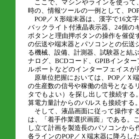
ここで、マシンやラインを使って
時の、情報ツールの一例として、PO
POP／Ｘ形端末器は、漢字で16文
バックライト付液晶表示器、24個の
ボタンと理由押ボタンの操作を催促す
の伝送や端末器とパソコンとの伝送
る機械、設備、計測器、試験器と結
ナログ、BCDコード、GPIBインター
ルポートなどのインターフェイスが
原単位把握においては、POP／Ｘ
の生産数の信号や稼働の信号となるリ
タでもよい）を探し出して接続する
算電力量計からのパルスも接続する
そして、液晶画面に従って操作する
は、「着手作業選択画面」である。
し立て計画を製造長のパソコンから
各ラインのPOP／Ｘ端末器に降ろし