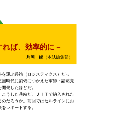
すれば、効率的に－
片岡 緑
（本誌編集部）
料を運ぶ兵站（ロジスティクス）だっ
三国時代に劉備につかえた軍師・諸葛亮
を開発したほどだ。
、こうした兵站だ。ＪＩＴで納入された
るのだろうか。前回ではセルラインにお
夫をレポートする。