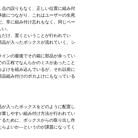
１点の誤りもなく、正しい位置に組み付
事故につながり、これはユーザーの生死
だ。常に組み付け忘れもなく、同じペー
しい。
なだけ、置くということが行われてい
部品が入ったボックスが流れていく。シ
ラインの最後でその箱に部品が余ってい
での工程でなんらかのミスがあったこと
カよけを組み込んでいるが、それ以前に
部品組み付けのポカよけにもなっている
品が入ったボックスをどのように配置し
作業しやすい組み付け方法が行われてい
するために、ボックスからの取り出し作
たらよいか―というのが課題になってく