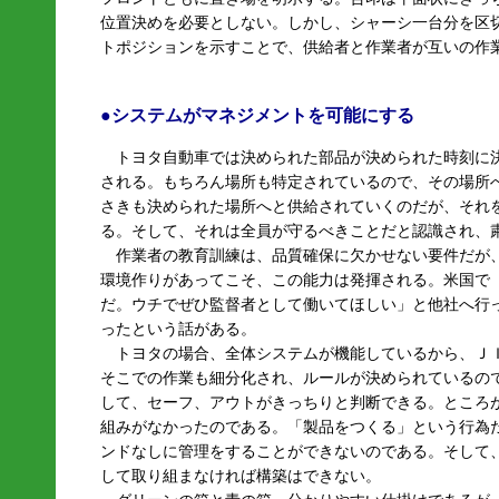
位置決めを必要としない。しかし、シャーシ一台分を区
トポジションを示すことで、供給者と作業者が互いの作
●システムがマネジメントを可能にする
トヨタ自動車では決められた部品が決められた時刻に
される。もちろん場所も特定されているので、その場所
さきも決められた場所へと供給されていくのだが、それ
る。そして、それは全員が守るべきことだと認識され、
作業者の教育訓練は、品質確保に欠かせない要件だが、
環境作りがあってこそ、この能力は発揮される。米国で
だ。ウチでぜひ監督者として働いてほしい」と他社へ行
ったという話がある。
トヨタの場合、全体システムが機能しているから、Ｊ
そこでの作業も細分化され、ルールが決められているの
して、セーフ、アウトがきっちりと判断できる。ところ
組みがなかったのである。「製品をつくる」という行為
ンドなしに管理をすることができないのである。そして
して取り組まなければ構築はできない。