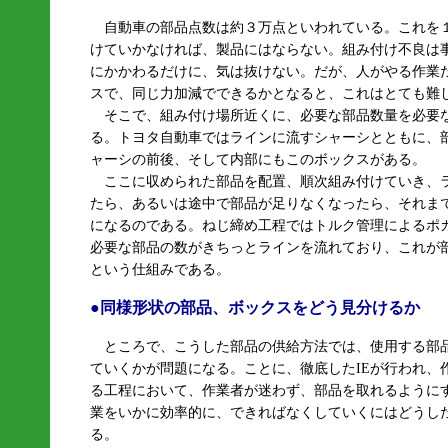
自動車の部品点数は約３万点といわれている。これを
けていかなければ、製品にはならない。組み付け不良は
にかかわるだけに、気は抜けない。だが、人がやる作業
スで、同じ力加減でできるかとなると、これはとても難
そこで、組み付け場所近くに、必要な部品数量を必要
る。トヨタ自動車ではラインに流すシャーシとともに、
ャーシの前後、そして内部にもこのボックスがある。
ここに収められた部品を配置、順次組み付けていき、
たら、あるいは途中で部品が足りなくなったら、それま
になるのである。ねじ締め工程ではトルク管理によるポ
必要な部品の数がきちっとラインを流れており、これが
という仕組みである。
●同様形状の部品、ボックスをどう見分けるか
ところで、こうした部品の供給方法では、使用する部
ていくかが問題になる。ことに、徹底したIEが行われ、
る工程において、作業者が迷わず、部品を取れるように
業をいかに効率的に、できればなくしていくにはどうし
る。