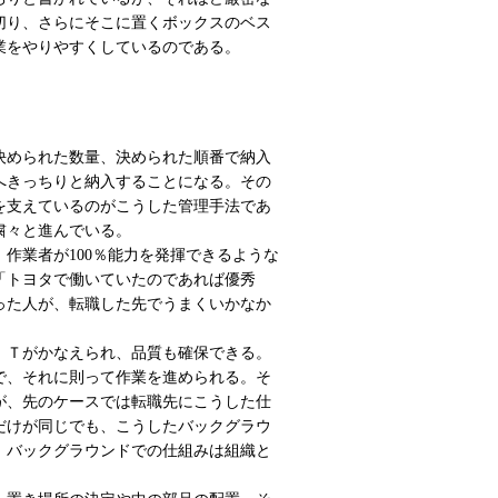
切り、さらにそこに置くボックスのベス
業をやりやすくしているのである。
決められた数量、決められた順番で納入
へきっちりと納入することになる。その
を支えているのがこうした管理手法であ
粛々と進んでいる。
作業者が100％能力を発揮できるような
「トヨタで働いていたのであれば優秀
った人が、転職した先でうまくいかなか
ＩＴがかなえられ、品質も確保できる。
で、それに則って作業を進められる。そ
が、先のケースでは転職先にこうした仕
だけが同じでも、こうしたバックグラウ
、バックグラウンドでの仕組みは組織と