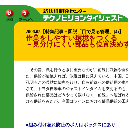
2006.05【特集記事－図説「目で見る管理」(4)】
作業をしやすい環境をつくる
－見分けにくい部品も位置決め
その昔、戦を行うときに重要なのが、前線に武器や食
た。供給が途絶えれば、敗退は目に見えている。中国、
孔明もこの兵站に知恵を絞り、自ら前線への供給用の車
さて、トヨタ自動車のジャストインタイムを支えるのも
供給された部品はどうやって誤りなく「前線」へ運ばれ
ける供給をみたが、今回はラインにおける部品供給の工
●組み付け忘れ防止のポカはボックスにあり