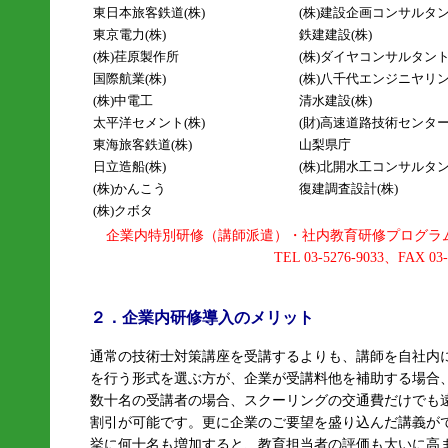
東日本旅客鉄道(株)
(株)建設企画コンサルタ
東京電力(株)
鉄建建設(株)
(株)荏原製作所
(株)ダイヤコンサルタン
国際航業(株)
(株)八千代エンジニヤリ
(株)中電工
清水建設(株)
太平洋セメント(株)
(財)高速道路技術センタ
東海旅客鉄道(株)
山梨県庁
日立造船(株)
(株)北開水工コンサルタ
(株)かんこう
復建調査設計(株)
(株)クボタ
企業内特別研修（講師派遣）・社内教育研修プログラ
TEL 03-5276-9033、FAX 03
２．企業内研修導入のメリット
通常の技術士対策講座を受講するよりも、講師を自社内
を行う形式を選ぶ方が、企業が受講料他を補助する場合
数十名の受講者の場合、スクーリングの交通費だけでも
割引が可能です。更に企業のご要望を盛り込んだ講義が
挙に何十名も増加すると、教育担当者の評価も大いに高