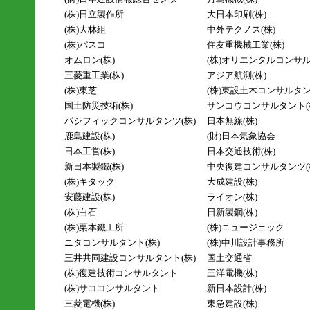
(株)日立製作所
大日本印刷(株)
(株)大林組
中外テクノス(株)
(株)パスコ
住友重機械工業(株)
オムロン(株)
(株)オリエンタルコンサ
三菱重工業(株)
アジア航測(株)
(株)東芝
(株)東設土木コンサルタ
国土防災技術(株)
サンコウコンサルタント(
パシフィックコンサルタンツ(株)
日本無線(株)
鹿島建設(株)
(財)日本気象協会
日本工営(株)
日本交通技術(株)
新日本製鐵(株)
中央復建コンサルタンツ(
(株)キタック
大成建設(株)
安藤建設(株)
ライオン(株)
(株)白石
日新製鋼(株)
(株)栗本鐵工所
(株)ニュージェック
ニタコンサルタント(株)
(株)中川設計事務所
三井共同建設コンサルタント(株)
国土交通省
(株)復建技術コンサルタント
三洋電機(株)
(株)サココンサルタント
新日本設計(株)
三菱電機(株)
東急建設(株)