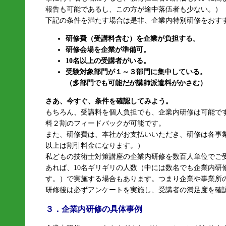
報告も可能であるし、この方が途中落伍者も少ない。）
下記の条件を満たす場合は是非、企業内特別研修をおす
研修費（受講料含む）を企業が負担する。
研修会場を企業が準備可。
10名以上の受講者がいる。
受験対象部門が１～３部門に集中している。
（多部門でも可能だが講師派遣料がかさむ）
さあ、今すぐ、条件を確認してみよう。
もちろん、受講料を個人負担でも、企業内研修は可能で
料２割のフィードバックが可能です。
また、研修費は、本社がお支払いいただき、研修は各事業
以上は割引料金になります。）
私どもの技術士対策講座の企業内研修を数百人単位でご
あれば、10名ギリギリの人数（中には数名でも企業内研
す。）で実施する場合もあります。つまり企業や事業所
研修後は必ずアンケートを実施し、受講者の満足度を確
３．企業内研修の具体事例