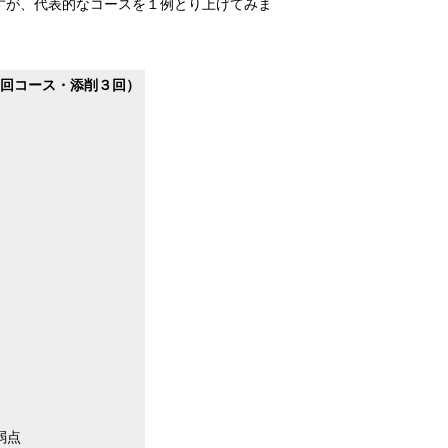
すが、代表的なコースを１例とり上げてみま
６回コース・添削３回）
弱点