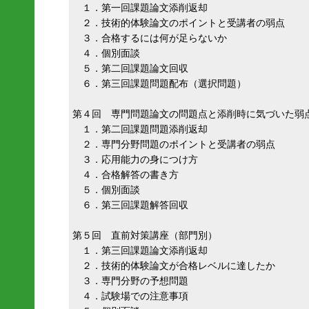
１．第一回課題論文添削返却
２．技術的体験論文のポイントと受講者の弱点
３．合格するには何が足らないか
４．個別面談
５．第二回課題論文回収
６．第三回課題問題配布（選択問題）
第４回 専門問題論文の問題点と添削時に気づいた弱
１．第二回課題問題添削返却
２．専門分野問題のポイントと受講者の弱点
３．応用能力の身につけ方
４．合格解答の書き方
５．個別面談
６．第三回課題解答回収
第５回 直前対策講座（部門別）
１．第三回課題論文添削返却
２．技術的体験論文が合格レベルに達したか
３．専門分野の予想問題
４．試験場での注意事項