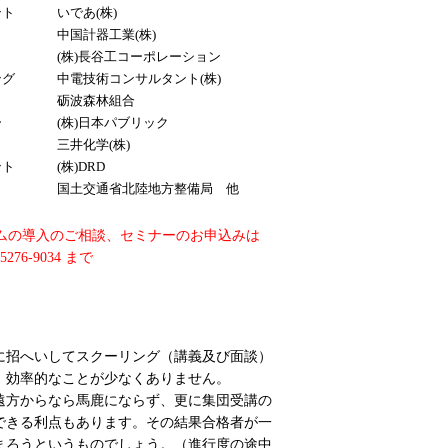
ント
いであ(株)
中国計器工業(株)
ト
(株)長谷工コーポレーション
ング
中電技術コンサルタント(株)
砺波森林組合
ー
(株)日本パブリック
三井化学(株)
ント
(株)DRD
国土交通省北陸地方整備局 他
ムの導入のご相談、セミナーのお申込みは
-5276-9034 まで
に招へいしてスクーリング（講義及び面談）
、効率的なことが少なくありません。
遠方からなら馬鹿にならず、更に集団受講の
できる利点もあります。その結果合格者が一
まろうというものでしょう。（進行度の途中