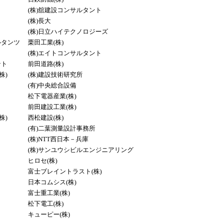
(株)舘建設コンサルタント
(株)長大
(株)日立ハイテクノロジーズ
ルタンツ
栗田工業(株)
(株)エイトコンサルタント
ント
前田道路(株)
株)
(株)建設技術研究所
(有)中央総合設備
松下電器産業(株)
前田建設工業(株)
株)
西松建設(株)
(有)二葉測量設計事務所
(株)NTT西日本－兵庫
(株)サンユウシビルエンジニアリング
ヒロセ(株)
富士ブレイントラスト(株)
日本コムシス(株)
富士重工業(株)
松下電工(株)
キューピー(株)