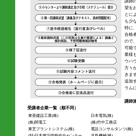
講師
望を
とに
も少
特に
合格
ので
可能
業様
ウハ
方々
きま
追加
ラム
講師
受講者企業一覧（順不同）
東亜建設工業(株)
日本電気(株)
(株)関電工
(株)竹中工務店
東芝プラントシステム(株)
電設コンサルタンツ(株)
(財)日本建設情報総合センター
月島機械(株)