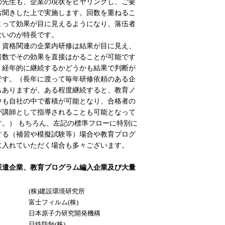
の先生も、企業の現状をヒヤリングし、ご要
お聞きした上で実施します。回数を重ねるこ
よって効果が目に見えるようになり、落伍者
ないのが特長です。
、資格関連の企業内研修は結果が目に見え、
者数でその効果を直接はかることが可能です
、経年的に継続するかどうかも結果で判断が
です。（長年に渡って毎年研修依頼のある企
もありますが、ある程度継続すると、教育ノ
ウも自社の中で蓄積が可能となり、合格者の
が講師として指導されることも可能となって
す。） もちろん、左記の標準フローに特別に
する（補習や模擬試験等）場合や教育プログ
に入れていただく場合も多々ございます。
派遣企業、教育プログラム編入企業及び大量
(株)建設環境研究所
富士フィルム(株)
日本原子力研究開発機構
日鉄防蝕(株)