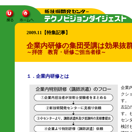
2009.11【特集記事】
企業内研修の集団受講は効果抜
～拝啓 教育・研修ご担当者様～
１．企業内研修とは
企業
クシ
す。
左記
す。
セン
検討