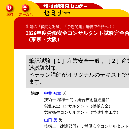
出題の「傾向と対策」「予想問題」解説で合格へ！！
2026年度労働安全コンサルタント試験完全
（東京・大阪）
筆記試験［１］産業安全一般，［２］産
述試験対策。
ベテラン講師がオリジナルのテキストで
ます。
講師：
中井 知章
氏
技術士 機械部門，総合技術監理部門
労働安全コンサルタント（機械安全）
労働衛生コンサルタント（労働衛生工学）
：
山口 茂
氏
技術士（建設部門），労働安全コンサルタント