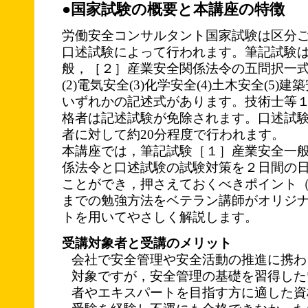
●国家試験の概要と本講座の特徴
労働安全コンサルタント国家試験は区分
口述試験によって行われます。筆記試験
般，［２］産業安全関係法令の五問択一式と
(2)電気安全(3)化学安全(4)土木安全(5
いずれかの記述式があります。技術士等
格者は記述試験が免除されます。口述試
者に対して約20分程度で行われます。
本講座では，筆記試験［１］産業安全一
係法令と口述試験の試験対策を２日間の
ことができ，押さえておくべきポイント
までの勉強方法をベテラン講師がオリジ
トを用いてやさしく解説します。
受講対象者と受講のメリット
会社で安全管理や安全活動の推進に携わ
対象ですが，安全管理の基礎を習得した
者やエキスパートを目指す方に適した資