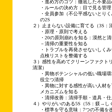
・進め方のコツ：徹底した不要品
・ルールの決め方：目で見る管理
・全員参加（不公平感ないとりく
の2S
２）止まらない設備に育てる（3S：
・原理・原則で考える
・20の原則崩れを知る：漠然と
－清掃の重要性を知る
・トラブルを再発させないしくみ
点検リストを整備する
３）感性を高めてクリーンファクトリ
清潔）
・異物ポテンシャルの低い職場環
役立つ清掃
・異物に対する感性が高い人材を
メカニズムを知る
・清掃改善：清掃手順・道具・仕
４）やりがいのある5S（5S：躾→し
・標準を守る意味：7つの不備を