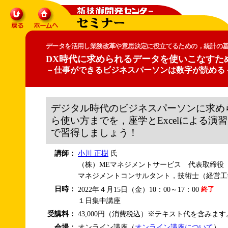
データを活用し業務改革や意思決定に役立てるための，統計の
DX時代に求められるデータを使いこなすた
－仕事ができるビジネスパーソンは数字が読める
デジタル時代のビジネスパーソンに求め
ら使い方までを，座学とExcelによる演
で習得しましょう！
講師：
小川 正樹
氏
（株）MEマネジメントサービス 代表取締役
マネジメントコンサルタント，技術士（経営工
日時：
2022年４月15日（金）10：00～17：00
１日集中講座
受講料：
43,000円（消費税込）※テキスト代を含みます
会場：
オンライン講座（
オンライン講座について
）