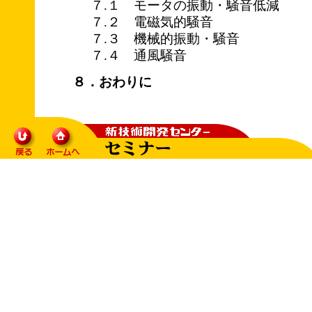
７.１ モータの振動・騒音低減
７.２ 電磁気的騒音
７.３ 機械的振動・騒音
７.４ 通風騒音
８．おわりに