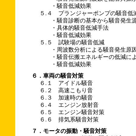
・騒音低減効果
５.４ プランジャーポンプの騒音低
・騒音診断の基本から騒音発生源
・具体的騒音低減手法
・騒音低減効果
５.５ 試験場の騒音低減
・周波数分析による騒音発生原因
・騒音伝搬エネルギーの低減によ
・騒音低減効果
６．車両の騒音対策
６.１ アイドル騒音
６.２ 高速こもり音
６.３ 加速時の騒音
６.４ エンジン放射音
６.５ エンジン騒音対策
６.６ 排気系騒音対策
７．モータの振動・騒音対策