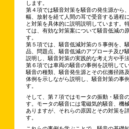
します。
第４項では騒音対策を騒音の発生源から
幅、放射を経て人間の耳で受音する過程
と対策を具体的に説明説明しています。
ては、有効な対策案について騒音低減の
す。
第５項では、騒音低減対策の５事例を、
品、問題点、騒音低減のアプローチ及び
説明し、騒音対策の実践的な考え方や手
第６項では車両の騒音の事例を説明して
騒音の種類、騒音発生源とその伝搬径路
体例を示しながら説明し、騒音対策の事
す。
そして、第７項ではモータの振動・騒音
す。モータの騒音には電磁気的騒音、機
ありますが、それらの原因とその対策を
す。
これらの事例を学ぶことで、騒音の基礎