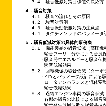
３.４ 騒音低減対策目標値の決
４．騒音対策
４.１ 騒音の流れとその原因
４.２ 騒音対策例
４.３ 騒音振動伝搬対策の注意点
４.４ タグチメソッドのパラメータ
５．騒音低減対策の具体的事例集
５.１ 機能製品の騒音低減（高圧燃
・騒音フーリエ分析による音源
・騒音発生エネルギーと騒音伝搬
・騒音低減効果
５.２ 回転機械の騒音低減（ターボ
・FTAとパラメータ設計による騒
・ロータアンバランスと流体変動
・騒音低減効果
５.３ 過給エンジン車両の騒音低
・各部の騒音の比較による騒音発
・騒音発生源周波数を配管共振か