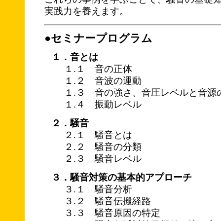
実践力を養えます。
●セミナープログラム
１．音とは
１.１ 音の正体
１.２ 音波の運動
１.３ 音の強さ、音圧レベルと音源
１.４ 振動レベル
２．騒音
２.１ 騒音とは
２.２ 騒音の分類
２.３ 騒音レベル
３．騒音対策の基本的アプローチ
３.１ 騒音分析
３.２ 騒音伝搬経路
３.３ 騒音原因の特定