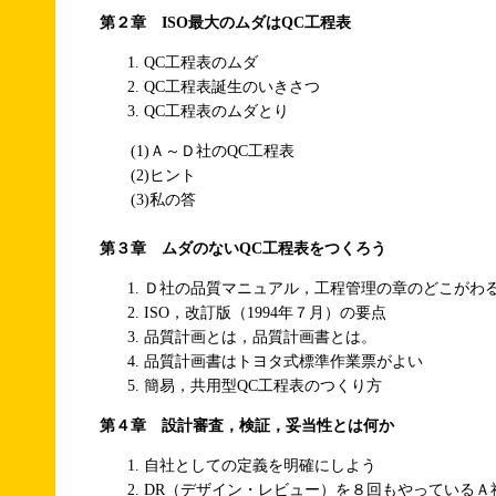
第２章 ISO最大のムダはQC工程表
QC工程表のムダ
QC工程表誕生のいきさつ
QC工程表のムダとり
(1)Ａ～Ｄ社のQC工程表
(2)ヒント
(3)私の答
第３章 ムダのないQC工程表をつくろう
Ｄ社の品質マニュアル，工程管理の章のどこがわ
ISO，改訂版（1994年７月）の要点
品質計画とは，品質計画書とは。
品質計画書はトヨタ式標準作業票がよい
簡易，共用型QC工程表のつくり方
第４章 設計審査，検証，妥当性とは何か
自社としての定義を明確にしよう
DR（デザイン・レビュー）を８回もやっているＡ