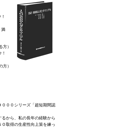
ウ！
ト満
る方）
ウ！
の方）
９０００シリーズ「超短期間認
するから、私の長年の経験から
ＳＯ取得の生産性向上策を練っ