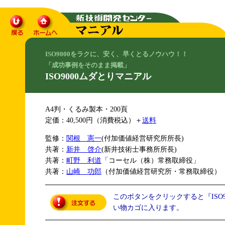
ISO9000をラクに、安く、早くとるノウハウ！！
「成功事例をそのまま掲載」
ISO9000ムダとりマニアル
A4判・くるみ製本・200頁
定価：40,500円（消費税込）＋
送料
監修：
関根 憲一
(付加価値経営研究所所長)
共著：
新井 啓介
(新井技術士事務所所長)
共著：
町野 利道
「コーセル（株）常務取締役」
共著：
山崎 功郎
（付加価値経営研究所・常務取締役）
このボタンをクリックすると『ISO
い物カゴに入ります。