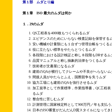
第１部 ムダとり編
第１章 ISO 最大のムダは何か
１．29のムダ
QS工程表を4000枚もつくられるムダ
エビデンスのためにいらない検査記録を保管する
安い機械や計量類にも１台ずつ管理台帳をつくる
役に立たない標準をやたらとつくるムダ
各段階における設計検証と称し８段階もDRするム
品質マニュアルと称し抽象的法律をつくるムダ
技術者が文書屋になるムダ
建前のQAが横行してクレームや不良がへらないム
間接人員がやたらとふえ，国際競争を失うムダ
協力工場にも建前のQAを強行させるムダ
加工規準として作業標準，作業指導書，QC工程表
るムダ
整合性に苦しむムダ
計測管理に国家検定料として900万円／年も支払う
日本のISO審査がだんだんD賞スタイルになってき