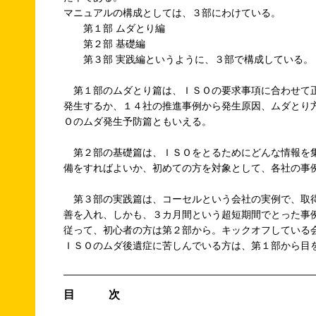
マニュアルの構成としては、３部にわけている。
第１部 ムダとり編
第２部 基礎編
第３部 実践編というように、３部で構成している。
第１部のムダとり篇は、ＩＳＯの要求事項に合わせて
発生するか、１４社の推進事例から発生原因、ムダとり
Ｏのムダ発生予防篇ともいえる。
第２部の基礎篇は、ＩＳＯをとるためにどんな情報を
備をすればよいか、初めての方を対象として、各社の事
第３部の実践篇は、コーセルという会社の実例で、取
善を入れ、しかも、３カ月間という超短期間でとった事
従って、初心者の方は第２部から。キックオフしている
ＩＳＯのムダ後遺症に苦しんでいる方は、第１部から目
目 次