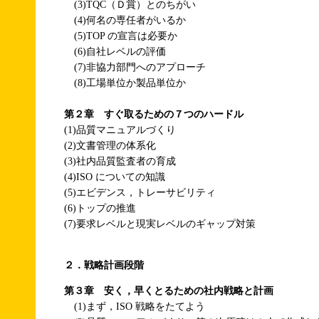
(3)TQC（Ｄ賞）とのちがい
(4)何名の専任者がいるか
(5)TOP の宣言は必要か
(6)自社レベルの評価
(7)非協力部門へのアプローチ
(8)工場単位か製品単位か
第２章 すぐ取るための７つのハードル
(1)品質マニュアルづくり
(2)文書管理の体系化
(3)社内品質監査者の育成
(4)ISO についての知識
(5)エビデンス，トレーサビリティ
(6)トップの推進
(7)要求レベルと現実レベルのギャップ対策
２．戦略計画段階
第３章 安く，早くとるための社内戦略と計画
(1)まず，ISO 戦略をたてよう