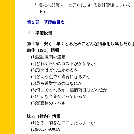
各社の品質マニュアルにおける設計管理について（Ai
ト）
第２部 基礎編目次
１．準備段階
第１章 安く，早くとるためにどんな情報を収集したら
敵側（ISO）情報
(1)認証機関の選定
(2)どれくらいのコストがかかるか
(3)期間はどれ位かかるか
(4)どんな点で不適合になるのか
(5)最も苦労するのはなにか
(6)何回でとれるか，指摘項目はどれ位か
(7)どんな企業がとっているか
(8)審査員のレベル
味方（社内）情報
(1)とる目的をなににしたらよいか
(2)9002か9001か