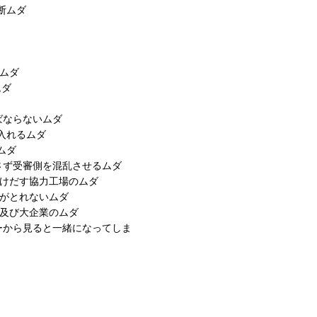
断ムダ
るムダ
ムダ
ばならないムダ
入れるムダ
ムダ
さず受審側を混乱させるムダ
らけだす協力工場のムダ
事がとれないムダ
庁及び大企業のムダ
もバイヤーから見ると一緒になってしま