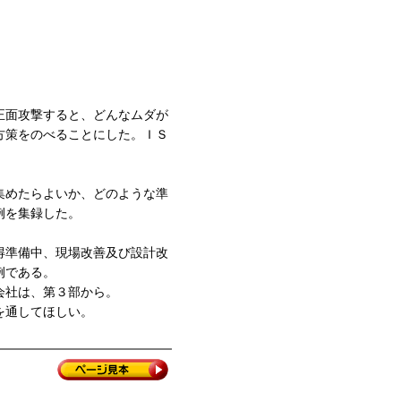
正面攻撃すると、どんなムダが
方策をのべることにした。ＩＳ
集めたらよいか、どのような準
例を集録した。
得準備中、現場改善及び設計改
例である。
会社は、第３部から。
を通してほしい。