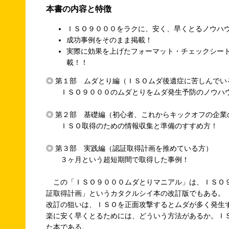
本書の内容と特徴
ＩＳＯ９０００をラクに、安く、早くとるノウハ
成功事例をそのまま掲載！
実際に効果を上げたフォーマット・チェックシー
載！！
◎ 第１部 ムダとり編（ＩＳＯムダ後遺症に苦しんでい
ＩＳＯ９０００のムダとりをムダ発生予防のノウハ
◎ 第２部 基礎編（初心者、これからキックオフの企業
ＩＳＯ取得のための情報収集と準備のすすめ方！
◎ 第３部 実践編（認証取得計画を推めている方）
３ヶ月という超短期間で取得した事例！
この「ＩＳＯ９０００ムダとりマニアル」は、ＩＳＯ
証取得計画」というカタクルシイ本の改訂版でもある。
改訂の狙いは、ＩＳＯを正面攻撃するとムダが多く発生
楽に安く早くとるためには、どういう方法があるか。Ｉ
た本である。