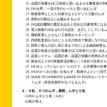
品質計画書をQC工程表と思い込ませる審査員の判
ISOを即，一流大学のレベルと思い込むムダ
検査基準としたため膨大なエビデンス工数のムダ
死料がD賞以上に山積みするムダ
ISO認定機関の選定を誤ると完全な文書管理にな
受入検査のAQLを0.25％設定，きびしくしている
職制変更にともない工場長がスタンピング
内部監査員を10人に１人位の割合で養成しなけれ
段取り替えの試し加工員までQCによる確認検査を
品質計画及び品質計画書をQC工程表だと思い込む
品質システム・品質計画，品質計画書の実例を示
親会社よりISO実施状況診断という名目で全部さ
ISOをとっていないというだけで，公共事業の仕
ISOのかくれた狙いを知らず，取得せよという官
MADE IN GERMANYもMADE IN SPAIN
うムダ（差別化製作がなくなるムダ）
２．Ａ社，５つのムダ，原因，ムダとり法
(1)ISO ムダとり表（Ａ社）
(2)私の答え