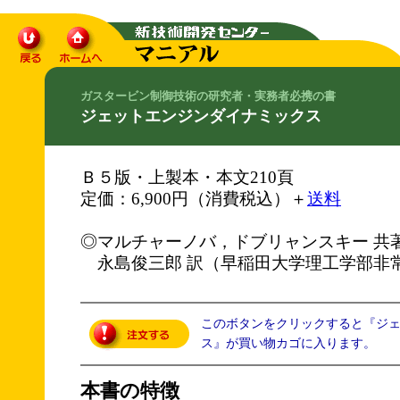
ガスタービン制御技術の研究者・実務者必携の書
ジェットエンジンダイナミックス
Ｂ５版・上製本・本文210頁
定価：6,900円（消費税込）＋
送料
◎マルチャーノバ，ドブリャンスキー 共
永島俊三郎 訳（早稲田大学理工学部非
このボタンをクリックすると『ジ
ス』が買い物カゴに入ります。
本書の特徴