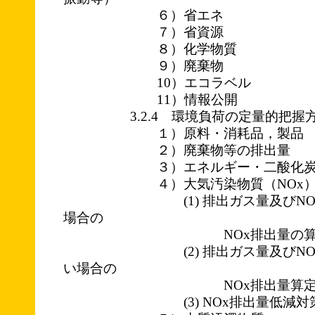
６）省エネ
７）省資源
８）化学物質
９）廃棄物
10）エコラベル
11）情報公開
3.2.4 環境負荷の定量的把握
１）原料・消耗品，製品
２）廃棄物等の排出量
３）エネルギー・二酸化炭
４）大気汚染物質（NOx
(1) 排出ガス量及びNOx濃
場合の
NOx排出量の算
(2) 排出ガス量及びNOx濃
い場合の
NOx排出量算定
(3) NOx排出量低減対