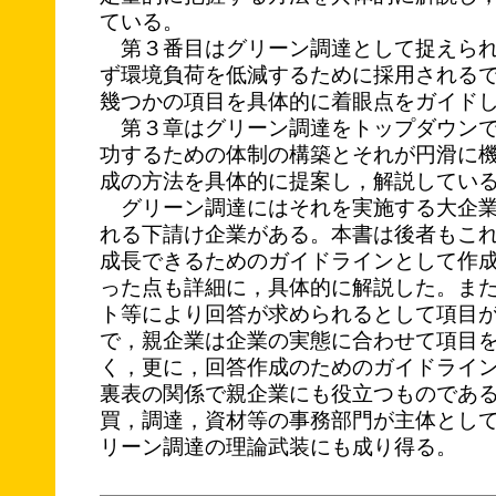
ている。
第３番目はグリーン調達として捉えられ
ず環境負荷を低減するために採用される
幾つかの項目を具体的に着眼点をガイド
第３章はグリーン調達をトップダウンで
功するための体制の構築とそれが円滑に
成の方法を具体的に提案し，解説してい
グリーン調達にはそれを実施する大企業
れる下請け企業がある。本書は後者もこ
成長できるためのガイドラインとして作
った点も詳細に，具体的に解説した。ま
ト等により回答が求められるとして項目
で，親企業は企業の実態に合わせて項目
く，更に，回答作成のためのガイドライ
裏表の関係で親企業にも役立つものであ
買，調達，資材等の事務部門が主体とし
リーン調達の理論武装にも成り得る。