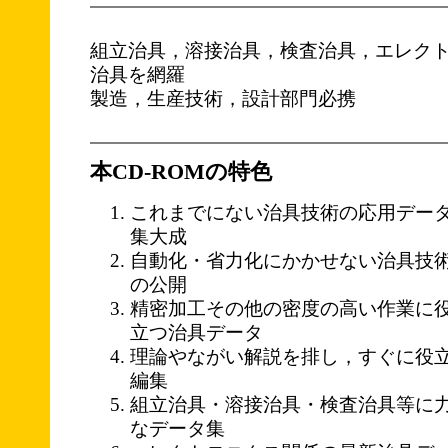
組立治具，溶接治具，検査治具，エレク
治具を網羅
製造，生産技術，設計部門必携
本CD-ROMの特色
これまでにない治具技術の応用デー
集大成
自動化・省力化にかかせない治具技
の公開
精密加工その他の密度の高い作業に
立つ治具データ
理論やながい解説を排し，すぐに役
編集
組立治具・溶接治具・検査治具等に
なデータ集