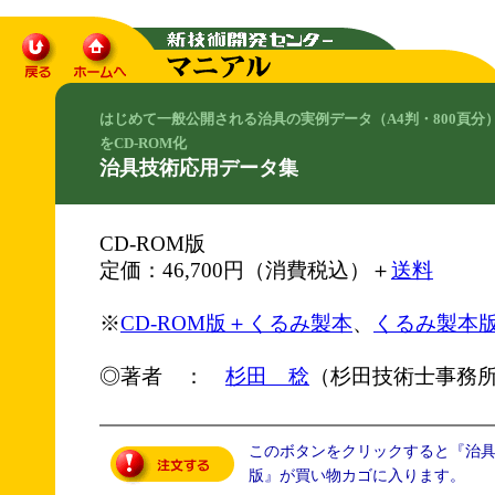
はじめて一般公開される治具の実例データ（A4判・800頁分
をCD-ROM化
治具技術応用データ集
CD-ROM版
定価：46,700円（消費税込）＋
送料
※
CD-ROM版＋くるみ製本
、
くるみ製本
◎著者 ：
杉田 稔
（杉田技術士事務
このボタンをクリックすると『治具技
版』が買い物カゴに入ります。