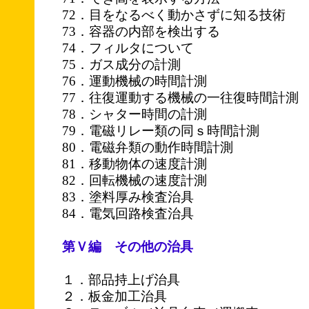
72．目をなるべく動かさずに知る技術
73．容器の内部を検出する
74．フィルタについて
75．ガス成分の計測
76．運動機械の時間計測
77．往復運動する機械の一往復時間計測
78．シャター時間の計測
79．電磁リレー類の同ｓ時間計測
80．電磁弁類の動作時間計測
81．移動物体の速度計測
82．回転機械の速度計測
83．塗料厚み検査治具
84．電気回路検査治具
第Ｖ編 その他の治具
１．部品持上げ治具
２．板金加工治具