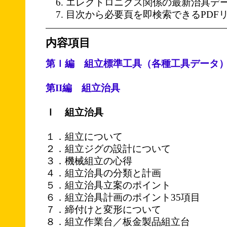
エレクトロニクス関係の最新治具デ
目次から必要頁を即検索できるPDF
内容項目
第Ｉ編 組立標準工具（各種工具データ）
第II編 組立治具
Ｉ 組立治具
１．組立について
２．組立ジグの設計について
３．機械組立の心得
４．組立治具の分類と計画
５．組立治具立案のポイント
６．組立治具計画のポイント35項目
７．締付けと変形について
８．組立作業台／板金製品組立台