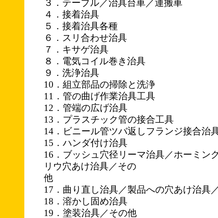
３．テーブル／治具台車／運搬車
４．接着治具
５．接着治具各種
６．スリ合わせ治具
７．キサゲ治具
８．電気コイル巻き治具
９．洗浄治具
10．組立部品の掃除と洗浄
11．管の曲げ作業治具工具
12．管端の広げ治具
13．プラスチック管の接合工具
14．ビニール管ツバ返しフランジ接合治
15．ハンダ付け治具
16．ブッシュ穴径リーマ治具／ホーミン
リウ穴あけ治具／その
他
17．曲り直し治具／製品への穴あけ治具
18．溶かし固め治具
19．塗装治具／その他