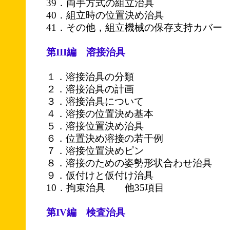
39．両手方式の組立治具
40．組立時の位置決め治具
41．その他，組立機械の保存支持カバー
第III編 溶接治具
１．溶接治具の分類
２．溶接治具の計画
３．溶接治具について
４．溶接の位置決め基本
５．溶接位置決め治具
６．位置決め溶接の若干例
７．溶接位置決めピン
８．溶接のための姿勢形状合わせ治具
９．仮付けと仮付け治具
10．拘束治具 他35項目
第IV編 検査治具