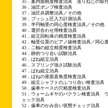
35．案内面精度検査治具 送りねじの取
36．油圧ポンプ検査治具
37．油圧弁調整治具／その他
38．ブッシュ圧入力計測治具
39．半円軸受の同心度検査治具／その他
40．選択合わせ用検査治具
41．組立回転体の精度検査治具
42．軸受位置のピアノ線検査治具／同心
43．二軸の組立精度検査治具
44．静的つり合い試験治具
45．ばね組立治具
46．スプリング強さ試験治具
47．ばね組立治具
48．ばねの座面直角度検査治具
49．組立シャフトのふつり合い検査治具
50．歯車ケースの穴精度検査治具
51．ウォームギヤのバクラシ検査治具 
ェック治具
52．歯車のかみ合い状態チェック治具