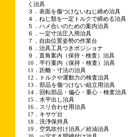
く治具
３．表面を傷つけないねじ締め治具
４．ねじ類を一定トルクで締める治具
５．ハメ合いのための案内治具
６．一定寸法圧入用治具
７．自由位置姿勢の作業台
８．治具工具つきポジショナ
９．直角案内（保持・検査）治具
10．平行案内（保持・検査）治具
11．距離・寸法の治具
12．トルクや運動力の検査治具
13．部品を傷つけない組立用治具
14．回転部品・偏心・重心・検査治具
15．水平出し治具
16．スリ合わせ用治具
17．キサゲ台
18．洗浄保持具
19．空気吹付け治具／給油治具
20．一定すき間締付け治具