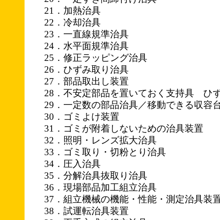
21．加熱治具
22．冷却治具
23．一直線規準治具
24．水平面規準治具
25．修正ラッピング治具
26．ひずみ取り治具
27．部品取出し装置
28．不安定部品を置いておく支持具 ひ
29．一定数の部品治具／移動できる収容
30．ゴミよけ装置
31．ゴミが附着しないための治具装置
32．照明・レンズ拡大治具
33．ゴミ取り・切粉とり治具
34．圧入治具
35．分解治具抜取り治具
36．現場部品加工組立治具
37．組立機械の機能・性能・測定治具装
38．試運転治具装置