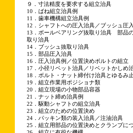
９．寸法精度を要求する組立治具
10．ばね組立治具例
11．歯車機構組立治具例
12．シャフトへの圧入治具／ブッシュ圧
13．ボールベアリング抜取り治具 部品
取り治具
14．ブッシュ抜取り治具
15．部品圧入治具
16．圧入治具例／位置決めボルトの組立
17．小径リベット治具／リベットかしめ
18．ボルト・ナット締付け治具とゆるみ
19．組立作業用ポジショナ類
20．組立現場の小物部品容器
21．ナット締め治具例
22．駆動シャフトの組立治具
23．組立のための位置決め
24．パッキン類の装入治具／注油治具
25．組立用部品の位置決めとクランプに
26．組立に有役な機構