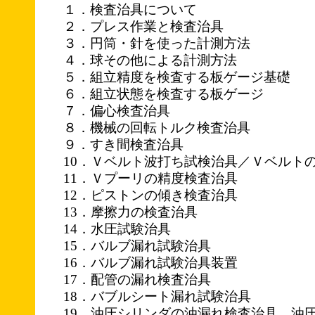
１．検査治具について
２．プレス作業と検査治具
３．円筒・針を使った計測方法
４．球その他による計測方法
５．組立精度を検査する板ゲージ基礎
６．組立状態を検査する板ゲージ
７．偏心検査治具
８．機械の回転トルク検査治具
９．すき間検査治具
10．Ｖベルト波打ち試検治具／Ｖベルト
11．Ｖプーリの精度検査治具
12．ピストンの傾き検査治具
13．摩擦力の検査治具
14．水圧試験治具
15．バルブ漏れ試験治具
16．バルブ漏れ試験治具装置
17．配管の漏れ検査治具
18．バブルシート漏れ試験治具
19．油圧シリンダの油漏れ検査治具 油