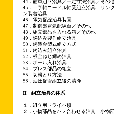
44．歯車組立治具／一定寸法治具／その
45．十字軸ニードル軸受組立治具 リン
ン装着治具
46．電気配線治具装置
47．制御盤電気配線台／その他
48．組立部品を入れる箱／その他
49．鋳込み製作組立治具
50．鋳造金型式組立方式
51．鋳込み組立治具
52．板金ねじ締め治具
53．ボール入れ治具
54．プレス部品の組立
55．切粉とり方法
56．油圧配管組立後の清浄
II 組立治具の体系
１．組立用ドライバ類
２．小物部品をハメ合わせる治具 小物