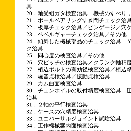
具
20．軸受組ガタ検査治具 機械のすべり
21．ボールベアリングすき間チェック治
22．板厚チェック治具／ピンゲージ／穴
23．ベベルギャーチェック治具／その他
24．傾斜した機械部品のチェック治具 
ク治具
25．同心度の検査治具／その他
26．穴ピッチの検査治具／クランク軸精
27．植込ボルトの有効径検査治具／植込
28．騒音点検治具／振動点検治具
29．カム曲面検査治具
30．チェンホイルの取付精度検査治具 
治具
31．２軸の平行検査治具
32．ケースの穴精度検査治具
33．ユニバーサルジョイント試験治具
34．工作機械案内面検査治具