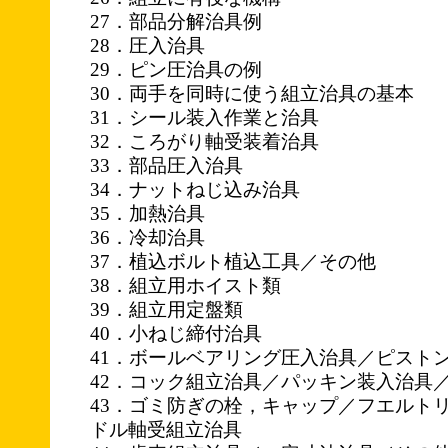
27．部品分解治具例
28．圧入治具
29．ピン圧治具の例
30．両手を同時に使う組立治具の基本
31．シール装入作業と治具
32．ころがり軸受装着治具
33．部品圧入治具
34．ナットねじ込み治具
35．加熱治具
36．冷却治具
37．植込ボルト植込工具／その他
38．組立用ホイスト類
39．組立用定盤類
40．小ねじ締付治具
41．ボールベアリング圧入治具／ピスト
42．コック組立治具／パッキン装入治具
43．ゴミ防ぎの栓，キャップ／フエルト
ドル軸受組立治具