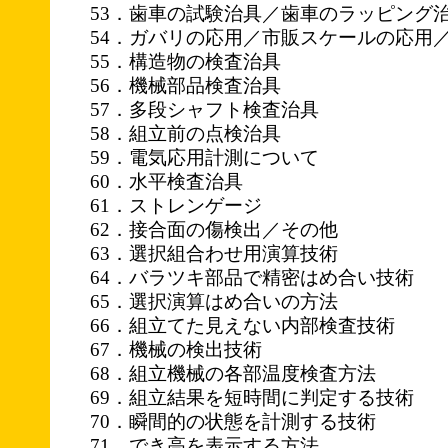
53．歯車の試験治具／歯車のラッピング
54．ガバリの応用／市販スケールの応用
55．構造物の検査治具
56．機械部品検査治具
57．多段シャフト検査治具
58．組立前の点検治具
59．電気応用計測について
60．水平検査治具
61．ストレンゲージ
62．接合面の傷検出／その他
63．選択組合わせ用演算技術
64．バラツキ部品で精密はめ合い技術
65．選択演算はめ合いの方法
66．組立てた見えない内部検査技術
67．機械の検出技術
68．組立機械の各部温度検査方法
69．組立結果を短時間に判定する技術
70．瞬間的の状態を計測する技術
71．でき高を表示する方法