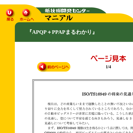
『APQP＋PPAPまるわかり』
1/4