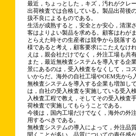
最近，ちょっとした，キズ，汚れがクレ
出荷検査では合格している。製品出荷後
扱不良によるものである。
生活が成熟すると，安全とか安心，清潔
客はよりよい製品を求める。顧客はわが
とらえた時その生産者は競争から脱落す
様であると考え，顧客要求にこたえなけ
えは，親会社だけでなく，外注工場も共
また，最近無検査システムを導入する企
景にあるのは，受入検査をなくして，コ
いからだ。海外の自社工場やOEM先から
無検査システムを導入する企業も増加し
は，自社の受入検査を実施している受入
入検査工程で教え，そしてその受入検査
荷検査で実施してもらうことである。
今後は，国内工場だけでなく，海外の外注
用するべきである。
無検査システムの導入によって，外注品
聞くことが多い。品質についての責任感