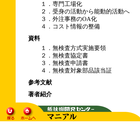
１．専門工場化
２．受身の活動から能動的活動へ
３．外注事務のOA化
４．コスト情報の整備
資料
１．無検査方式実施要領
２．無検査協定書
３．無検査申請書
４．無検査対象部品該当証
参考文献
著者紹介