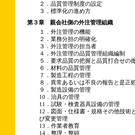
２．品質管理制度の設定
３．標準化の進め方
第３章 親会社側の外注管理組織
１．外注管理の機能
２．業務分担の明確化
３．外注管理の担当者
４．外注管理の品質管理組織編制
５．要求品質の把握と品質打合せの
６．材料の品質管理
７．製造工程の管理
８．異常あるいは不良の報告と是正
９．製造設備の管理
10．治具の管理
11．試験・検査器具設備の管理
12．図面・仕様書・規格その他技術
び変更管理
13．作業者教育
14．整理・整頓