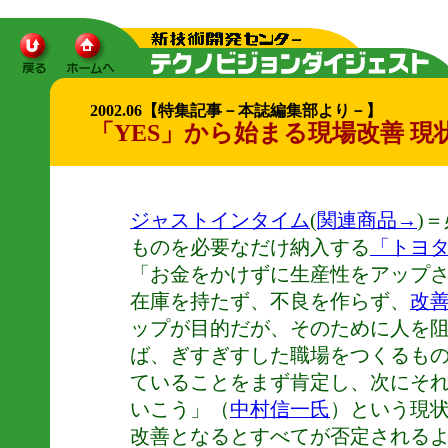
2002.06【特集記事－本誌編集部より－】
「YES」から始まる現場改善 
ジャストインタイム
(
関連商品→
)
ものを必要なだけ納入する
「トヨ
「お金をかけずに生産性をアップ
在庫を持たず、不良を作らず、
改
ップが目的だが、そのために人を
ば、ぎすぎすした職場をつくるも
ていることをまず肯定し、次にそ
いこう」（
中村信一氏
）という現
改善となるとすべてが否定される