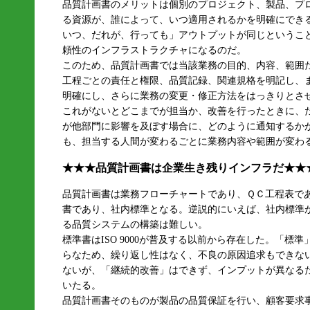
品質計画書のメリットは個別のプロジェクト、製品、プ
る資源が、誰によって、いつ適用されるかを明確にでき
いつ、だれが、行っても」アウトプットが同じというこ
頼性のインフラストラクチャになるのだ。
このため、品質計画書では当該業務の目的、内容、範囲
工程ごとの責任と権限、品質記録、関連規格を明記し、
明確にし、さらに業務の変更・修正方法をはっきりとさ
これがないとどこまでが担当か、改善を行ったときに、
が他部門に影響を及ぼす場合に、どのように通知するか
も、担当する人間が変わるごとに業務内容や範囲が変わ
★★★品質計画書は企業生き残りインフラだ★★
品質計画書は業務フローチャートであり、ＱＣ工程表で
書であり、社内標準となる。逆説的にいえば、社内標準が
る品質システムの構築は難しい。
標準書はISO 9000が普及する以前から存在した。「
らなため、繰り返し性はなく、不良の原因追求もできな
ないが、「継続的改善」はできず、インプットが異なる
いたる。
品質計画書そのものが製品の品質保証を行い、顧客要求