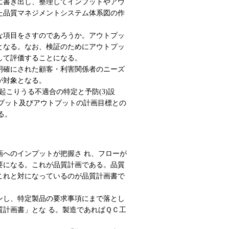
に書き出し、整理してインプットやアウ
た品質マネジメントシステム体系図の作
な項目をさすのであろうか。アウトプッ
となる。なお、検証のためにアウトプッ
して評価することになる。
明確にされた顧客・利害関係者のニーズ
が対象となる。
)起こりうる不適合の特定と予防(3)設
ンプット及びアウトプットの計画目標との
る。
画へのインプットが把握さ れ、フローが
要になる。これが品質計画である。品質
これと対になっているのが品質計画書で
ンし、特定製品の要求事項にまで落とし
計画書」とな る。製造であればＱＣ工
。