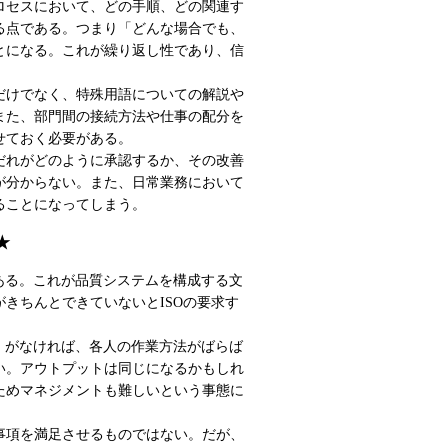
ロセスにおいて、どの手順、どの関連す
る点である。つまり「どんな場合でも、
とになる。これが繰り返し性であり、信
だけでなく、特殊用語についての解説や
また、部門間の接続方法や仕事の配分を
せておく必要がある。
だれがどのように承認するか、その改善
が分からない。また、日常業務において
ることになってしまう。
★
ある。これが品質システムを構成する文
きちんとできていないとISOの要求す
標準」がなければ、各人の作業方法がばらば
い。アウトプットは同じになるかもしれ
ためマネジメントも難しいという事態に
事項を満足させるものではない。だが、