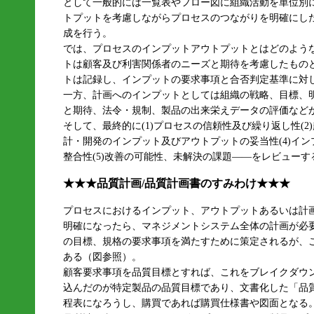
として一般的には一覧表やフロー図に組織活動を単位別
トプットを考慮しながらプロセスのつながりを明確にし
成を行う。
では、プロセスのインプットアウトプットとはどのよう
トは顧客及び利害関係者のニーズと期待を考慮したもの
トは記録し、インプットの要求事項と合否判定基準に対
一方、計画へのインプットとしては組織の戦略、目標、
と期待、法令・規制、製品の出来栄えデータの評価など
そして、最終的に(1)プロセスの信頼性及び繰り返し性(2
計・開発のインプット及びアウトプットの妥当性(4)イ
整合性(5)改善の可能性、未解決の課題――をレビューす
★★★品質計画/品質計画書のすみわけ★★★
プロセスにおけるインプット、アウトプットあるいは計
明確になったら、マネジメントシステム全体の計画が必
の目標、規格の要求事項を満たすために策定されるが、
ある（図参照）。
顧客要求事項を品質目標とすれば、これをブレイクダウ
込んだのが特定製品の品質目標であり、文書化した「品質
程表になろうし、購買であれば購買仕様書や図面となる