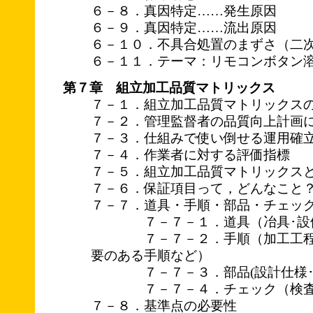
６－８．真因特定……発生原因
６－９．真因特定……流出原因
６－１０．不具合処置のまずさ（二
６－１１．テーマ：リモコンボタン
第７章 組立加工品質マトリックス
７－１．組立加工品質マトリックス
７－２．管理監督者の品質向上計画
７－３．仕組みで使い倒せる運用確
７－４．作業者に対する評価指標
７－５．組立加工品質マトリックス
７－６．保証項目って，どんなこと
７－７．道具・手順・部品・チェッ
７－７－１．道具（冶具･設備
７－７－２．手順（加工工程の
要のある手順など）
７－７－３．部品(設計仕様･荷
７－７－４．チェック（検査工
７－８．基準点の必要性