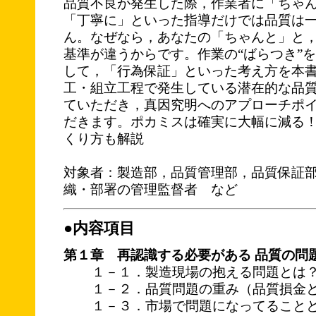
品質不良が発生した際，作業者に「ちゃ
「丁寧に」といった指導だけでは品質は
ん。なぜなら，あなたの「ちゃんと」と
基準が違うからです。作業の“ばらつき”
して，「行為保証」といった考え方を本
工・組立工程で発生している潜在的な品
ていただき，真因究明へのアプローチポ
だきます。ポカミスは確実に大幅に減る
くり方も解説
対象者：製造部，品質管理部，品質保証
織・部署の管理監督者 など
●内容項目
第１章 再認識する必要がある 品質の問
１－１．製造現場の抱える問題とは
１－２．品質問題の重み（品質損金
１－３．市場で問題になってること