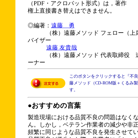
（PDF・アクロバット形式）は，著作
権上直接書き替えはできません。
◎編著：
遠藤 勇
（株）遠藤メソッド フェロー（上席
バイザー
遠藤 友貴哉
（株）遠藤メソッド 代表取締役 遠
ーナー
このボタンをクリックすると『不良
藤メソッド（CD-ROM版＋くるみ
す。
●おすすめの言葉
製造現場における品質不良の問題はなく
ん。しかし，ベテラン作業者の減少や非
頻繁に同じような品質不良を発生させて