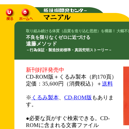
取り組み続ける体質（品質を造り込む思想）を構築！ 大幅不
不良を限りなくゼロに近づける
遠藤メソッド
－行為保証・製造技術標準・真因究明ストーリー－
新刊好評発売中
CD-ROM版＋くるみ製本（約170頁）
定価：35,600円（消費税込）＋
送料
※
くるみ製本
、
CD-ROM版
もありま
す。
●必要な頁がすぐ検索できる。CD-
ROMに含まれる文書ファイル