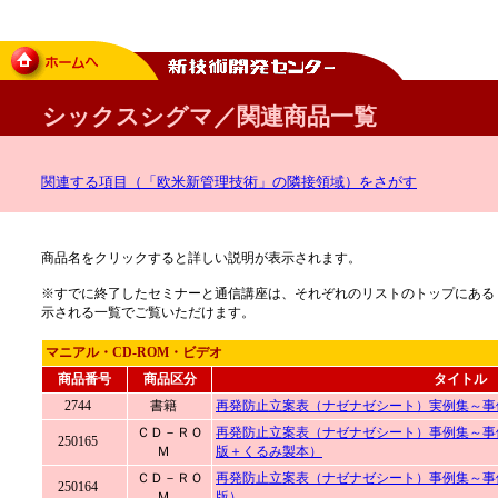
シックスシグマ／関連商品一覧
関連する項目（「欧米新管理技術」の隣接領域）をさがす
商品名をクリックすると詳しい説明が表示されます。
※すでに終了したセミナーと通信講座は、それぞれのリストのトップにある
示される一覧でご覧いただけます。
マニアル・CD-ROM・ビデオ
商品番号
商品区分
タイトル
2744
書籍
再発防止立案表（ナゼナゼシート）実例集～事
ＣＤ－ＲＯ
再発防止立案表（ナゼナゼシート）事例集～事
250165
Ｍ
版＋くるみ製本）
ＣＤ－ＲＯ
再発防止立案表（ナゼナゼシート）事例集～事
250164
Ｍ
版）