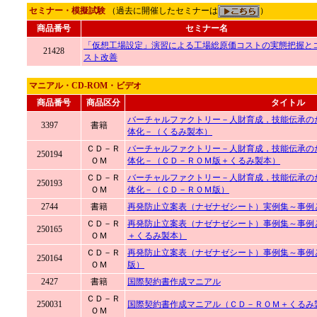
セミナー・模擬試験
（過去に開催したセミナーは
）
商品番号
セミナー名
「仮想工場設定」演習による工場総原価コストの実態把握と
21428
スト改善
マニアル・CD-ROM・ビデオ
商品番号
商品区分
タイトル
バーチャルファクトリー－人財育成，技能伝承の
3397
書籍
体化－（くるみ製本）
ＣＤ－Ｒ
バーチャルファクトリー－人財育成，技能伝承の
250194
ＯＭ
体化－（ＣＤ－ＲＯＭ版＋くるみ製本）
ＣＤ－Ｒ
バーチャルファクトリー－人財育成，技能伝承の
250193
ＯＭ
体化－（ＣＤ－ＲＯＭ版）
2744
書籍
再発防止立案表（ナゼナゼシート）実例集～事例
ＣＤ－Ｒ
再発防止立案表（ナゼナゼシート）事例集～事例
250165
ＯＭ
＋くるみ製本）
ＣＤ－Ｒ
再発防止立案表（ナゼナゼシート）事例集～事例
250164
ＯＭ
版）
2427
書籍
国際契約書作成マニアル
ＣＤ－Ｒ
250031
国際契約書作成マニアル（ＣＤ－ＲＯＭ＋くるみ
ＯＭ