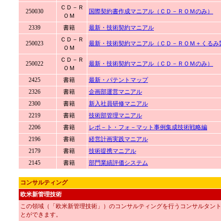
ＣＤ－Ｒ
250030
国際契約書作成マニアル（ＣＤ－ＲＯＭのみ）
ＯＭ
2339
書籍
最新・技術契約マニアル
ＣＤ－Ｒ
250023
最新・技術契約マニアル（ＣＤ－ＲＯＭ＋くるみ
ＯＭ
ＣＤ－Ｒ
250022
最新・技術契約マニアル（ＣＤ－ＲＯＭのみ）
ＯＭ
2425
書籍
最新・パテントマップ
2326
書籍
企画部運営マニアル
2300
書籍
新入社員研修マニアル
2219
書籍
技術部管理マニアル
2206
書籍
レポ－ト・フォ－マット事例集成技術戦略編
2196
書籍
経営計画実践マニアル
2179
書籍
技術提携マニアル
2145
書籍
部門業績評価システム
コンサルティング
欧米新管理技術
この領域（「欧米新管理技術」）のコンサルティングを行うコンサルタン
とができます。