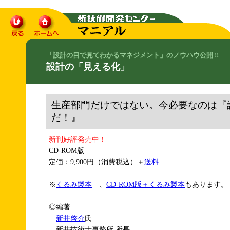
「設計の目で見てわかるマネジメント」のノウハウ公開 !!
設計の「見える化」
生産部門だけではない。今必要なのは『
だ！』
新刊好評発売中！
CD-ROM版
定価：9,900円（消費税込）＋
送料
※
くるみ製本
、
CD-ROM版＋くるみ製本
もあります。
◎編著 :
新井啓介
氏
新井技術士事務所 所長