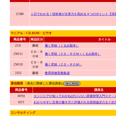
21380
１日でわかる！技術者が文章力を高める４つのポイント【演
マニアル・CD-ROM・ビデオ
商品番号
商品区分
タイトル
2531
書籍
働く意味（くるみ製本）
ＣＤ－Ｒ
250111
働く意味（ＣＤ－ＲＯＭ＋くるみ製本）
ＯＭ
ＣＤ－Ｒ
250110
働く意味（ＣＤ－ＲＯＭ）
ＯＭ
2323
書籍
教育研修実務集成
通信講座
（過去に開催した通信講座は
）
商品番号
講座名
39701
エンジニアが知っておかねばならない原価管理入門スク－
0371
わかりやすい文章の書き方と評価される技術論文のまとめ
コンサルティング